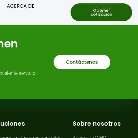
ACERCA DE
Obtener
cotización
enen
Contáctenos
celente servicio
luciones
Sobre nosotros
ciones solares residenciales
Acerca de WHC