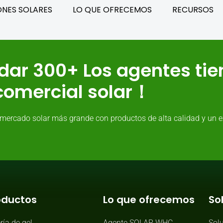
ONES SOLARES
LO QUE OFRECEMOS
RECURSOS
dar 300+ Los agentes ti
 comercial solar！
mercado solar más grande con productos de alta calidad y un ex
oductos
Lo que ofrecemos
So
ría de gel
Agente SOLAR WHC
Solu