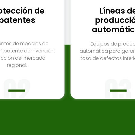
otección de
Líneas d
patentes
producci
automátic
entes de modelos de
Equipos de produ
y 1 patente de invención,
automática para garan
ección del mercado
tasa de defectos inferi
regional.