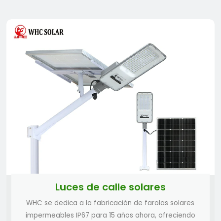
Farola solar serie PB9120 120W
Farola solar serie PB8180 80W
Farola solar serie PB8150 50W
Luces de calle solares
Farola solar serie Sky 60W -120W
WHC se dedica a la fabricación de farolas solares
impermeables IP67 para 15 años ahora, ofreciendo