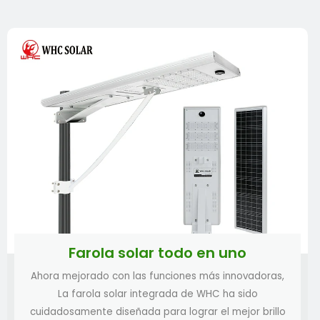
Farola solar todo en uno que aumenta
30W-120W
Farola solar todo en uno
Farola solar integrada Super 30W-120W
Ahora mejorado con las funciones más innovadoras,
Farola solar todo en uno máx. 40W-120W
La farola solar integrada de WHC ha sido
cuidadosamente diseñada para lograr el mejor brillo