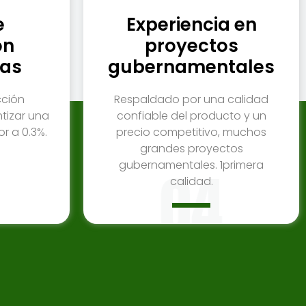
e
Experiencia en
ón
proyectos
as
gubernamentales
cción
Respaldado por una calidad
tizar una
confiable del producto y un
or a 0.3%.
precio competitivo, muchos
grandes proyectos
gubernamentales. 1primera
calidad.