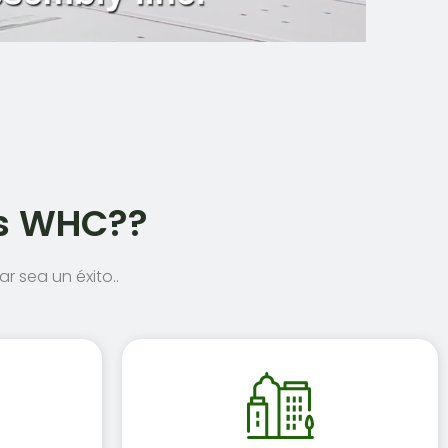
res WHC??
r sea un éxito..