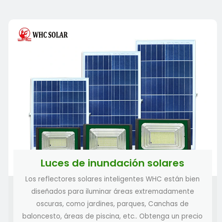
Proyector solar con control remoto WHC-
300 Plus
Luces de inundación solares
Foco solar con control remoto WHC-500
Los reflectores solares inteligentes WHC están bien
Plus
diseñados para iluminar áreas extremadamente
Proyector solar con control remoto WHC-
oscuras, como jardines, parques, Canchas de
800 Plus
baloncesto, áreas de piscina, etc.. Obtenga un precio