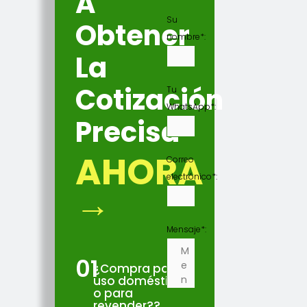
A
Su
Obtener
nombre*:
La
Cotización
Tu
WhatsApp*:
Precisa
AHORA
Correo
electrónico*:
→
Mensaje*:
01
¿Compra para
uso doméstico
o para
revender??