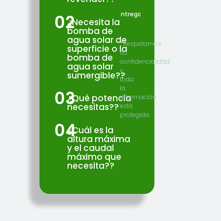
02
¿Necesita la
bomba de
agua solar de
*Respetamos
superficie o la
su
bomba de
confidencialidad
agua solar
y
sumergible??
toda
la
03
¿Qué potencia
información
necesitas??
está
protegida..
04
¿Cuál es la
altura máxima
y el caudal
máximo que
necesita??