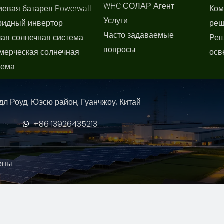
WHC СОЛАР Агент
иевая батарея Powerwall
Ком
Услуги
ридный инвертор
реш
Часто задаваемые
ая солнечная система
Реш
вопросы
мерческая солнечная
осв
тема
дл Роуд, Юэсю район, Гуанчжоу, Китай
+86 13926435213
ены.