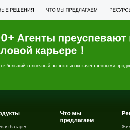
НЫЕ РЕШЕНИЯ
ЧТО МЫ ПРЕДЛАГАЕМ
РЕСУРС
00+ Агенты преуспевают 
еловой карьере！
йте больший солнечный рынок высококачественными проду
одукты
Что мы
Ре
предлагаем
евая батарея
Жил