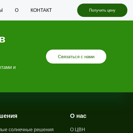
Ы
О
КОНТАКТ
Получить цену
в
Связаться с нами
ктами и
шения
О нас
ые солнечные решения
О ЦВН