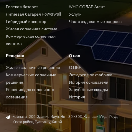
Гелевая батарея
WHC СОЛАР Агент
Литиевая батарея Powerwall
Услуги
Гибридный инвертор
Часто задаваемые вопросы
Жилая солнечная система
Коммерческая солнечная
система
Решения
О нас
Жилые солнечные решения
О ЦВН
Коммерческие солнечные
Экскурсия по фабрике
решения
История основателя
Решения для солнечного
Зарубежные склады
освещения
История
Комната 1206, Здание Идун, Нет. 301-303, Хуаньши Мидл Роуд,
Юэсю район, Гуанчжоу, Китай