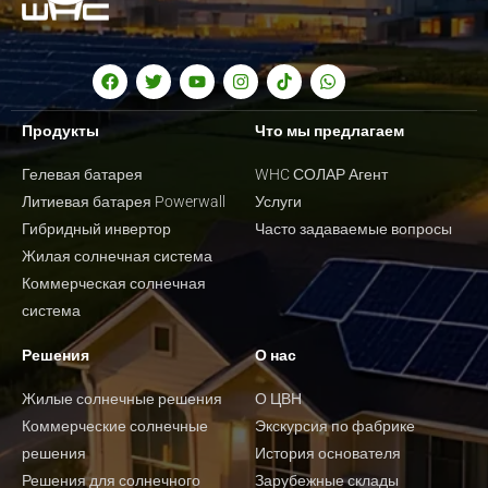
Продукты
Что мы предлагаем
Гелевая батарея
WHC СОЛАР Агент
Литиевая батарея Powerwall
Услуги
Гибридный инвертор
Часто задаваемые вопросы
Жилая солнечная система
Коммерческая солнечная
система
Решения
О нас
Жилые солнечные решения
О ЦВН
Коммерческие солнечные
Экскурсия по фабрике
решения
История основателя
Решения для солнечного
Зарубежные склады