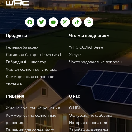
Продукты
Что мы предлагаем
Гелевая батарея
WHC СОЛАР Агент
Литиевая батарея Powerwall
Услуги
Гибридный инвертор
Часто задаваемые вопросы
Жилая солнечная система
Коммерческая солнечная
система
Решения
О нас
Жилые солнечные решения
О ЦВН
Коммерческие солнечные
Экскурсия по фабрике
решения
История основателя
Решения для солнечного
Зарубежные склады