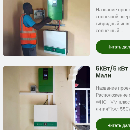
Название проек
солнечной энер
гибридный инве
солнечный …
Читать да
5КВт/5 кВт 
Мали
Название проект
Расположение с
WHC HVM плюс 5
лития*1pc; 550
Читать да