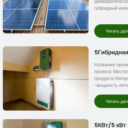
Демократическа
гибридный инве
…
Читать да
5Гибридная 
Название проек
проекта: Место
продукта Нигер
-мощность лит
Читать да
5КВт/5 кВт 