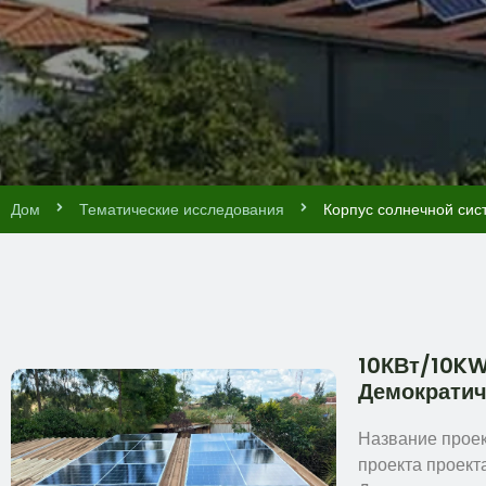
Дом
Тематические исследования
Корпус солнечной си
10КВт/10KW
Демократич
Название проек
проекта проект