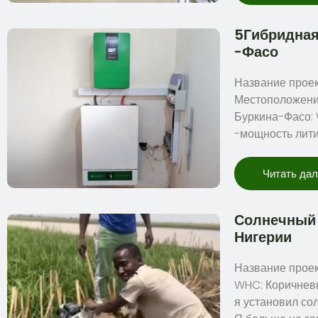
5Гибридная
-Фасо
Название проек
Местоположени
Буркина-Фасо: 
-мощность лит
Читать да
Солнечный 
Нигерии
Название проек
WHC: Коричневы
я установил со