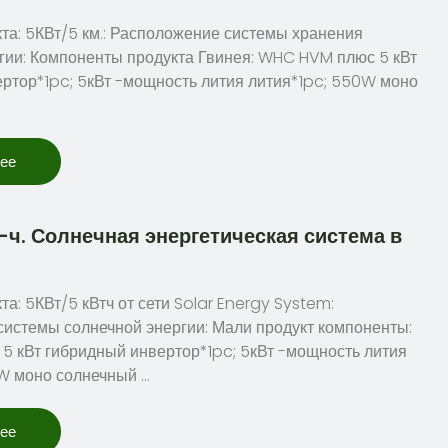
та: 5КВт/5 км.: Расположение системы хранения
гии: Компоненты продукта Гвинея: WHC HVM плюс 5 кВт
ртор*1pc; 5кВт -мощность лития лития*1pc; 550W моно
лее
-ч. Солнечная энергетическая система в
а: 5КВт/5 кВтч от сети Solar Energy System:
истемы солнечной энергии: Мали продукт компоненты:
 кВт гибридный инвертор*1pc; 5кВт -мощность лития
W моно солнечный …
лее