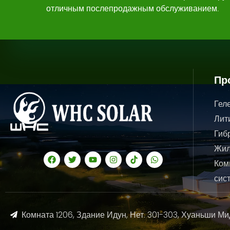
отличным послепродажным обслуживанием.
Пр
Гел
Лит
Гиб
Жил
Ком
сис
Комната 1206, Здание Идун, Нет. 301-303, Хуаньши Ми