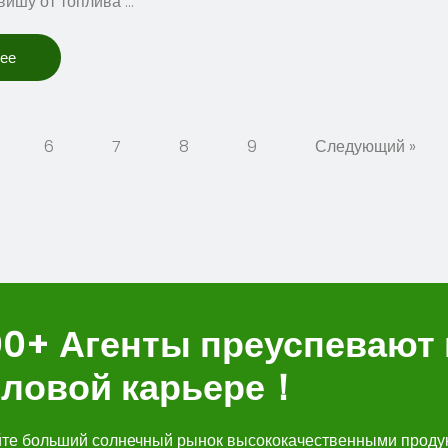
вишу от топлива …
лее
6
7
8
9
Следующий »
00+ Агенты преуспевают 
еловой карьере！
йте больший солнечный рынок высококачественными проду