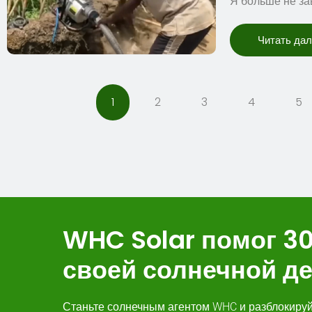
Я больше не за
Читать да
1
2
3
4
5
WHC Solar помог 3
своей солнечной д
Станьте солнечным агентом WHC и разблокиру