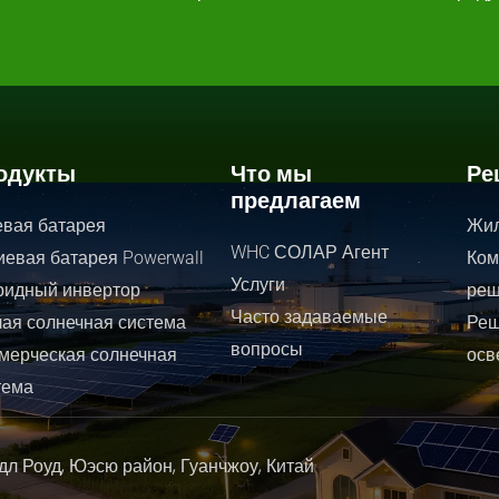
одукты
Что мы
Ре
предлагаем
евая батарея
Жил
WHC СОЛАР Агент
иевая батарея Powerwall
Ком
Услуги
ридный инвертор
реш
Часто задаваемые
ая солнечная система
Реш
вопросы
мерческая солнечная
осв
тема
дл Роуд, Юэсю район, Гуанчжоу, Китай