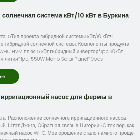
 солнечная система кВт/10 кВт в Буркина
та: 5Тип проекта гибридной системы кВт/10 кВтч:
е гибридной солнечной системы: Компоненты продукта
WHC HVM плюс 5 кВт гибридный инвертор*1pc; 10кВт
ия лития*1pc; 550W Mono Solar Panel*9pcs
лее
ирригационный насос для фермы в
та: Расположение солнечного ирригационного насоса
й, Штат Джига, Обратная связь в Нигерии:«С тех пор, как
лнечный насос WHC, Мое орошение стало намного проще.