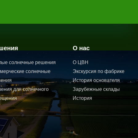
шения
О нас
ые солнечные решения
О ЦВН
мерческие солнечные
Экскурсия по фабрике
ения
История основателя
ения для солнечного
Зарубежные склады
ещения
История