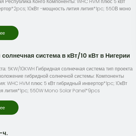
я Республика Конго Компоненты: WHC HVM плюс 5 кВт
ртор*2pcs; 10кВт -мощность лития лития*1pc; 550В моно
лее
солнечная система в кВт/10 кВт в Нигерии
та: 5KW/10KWH Гибридная солнечная система тип проекта
положение гибридной солнечной системы: Компоненты
ия: WHC HVM плюс 5 кВт гибридный инвертор*1pc; 10кВт
ия лития*1pc; 550W Mono Solar Panel*9pcs
лее
-ч.