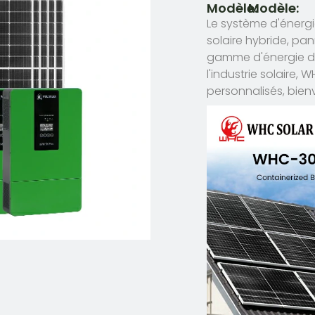
Modèle:
Modèle:
Le système d'énerg
solaire hybride, pan
gamme d'énergie de
l'industrie solaire
personnalisés, bie