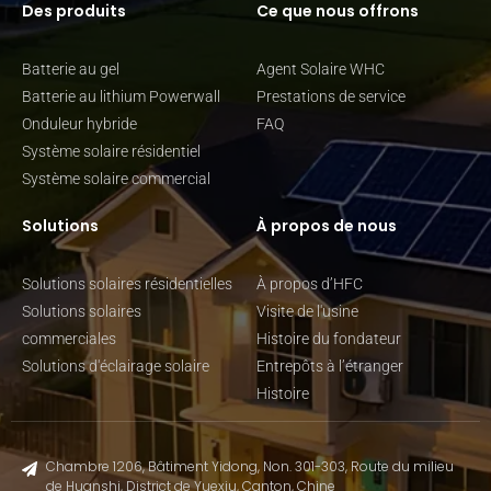
Des produits
Ce que nous offrons
Batterie au gel
Agent Solaire WHC
Batterie au lithium Powerwall
Prestations de service
Onduleur hybride
FAQ
Système solaire résidentiel
Système solaire commercial
Solutions
À propos de nous
Solutions solaires résidentielles
À propos d’HFC
Solutions solaires
Visite de l'usine
commerciales
Histoire du fondateur
Solutions d'éclairage solaire
Entrepôts à l’étranger
Histoire
Chambre 1206, Bâtiment Yidong, Non. 301-303, Route du milieu
de Huanshi, District de Yuexiu, Canton, Chine